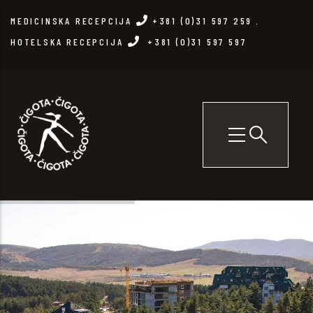
Skip
MEDICINSKA RECEPCIJA
+381 (0)31 597 259
.
to
HOTELSKA RECEPCIJA
+381 (0)31 597 597
main
content