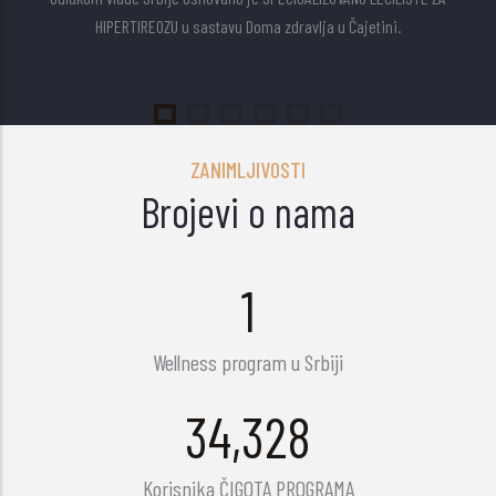
HIPERTIREOZU u sastavu Doma zdravlja u Čajetini.
ZANIMLJIVOSTI
Brojevi o nama
1
Wellness program u Srbiji
45,522
Korisnika ČIGOTA PROGRAMA