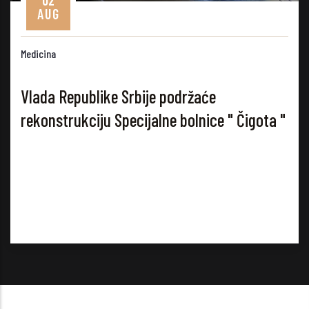
G
a
a Republike Srbije podržaće
strukciju Specijalne bolnice " Čigota "