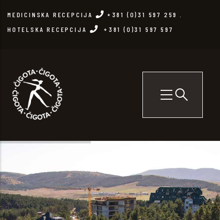
Skip
MEDICINSKA RECEPCIJA
+381 (0)31 597 259
.
to
HOTELSKA RECEPCIJA
+381 (0)31 597 597
main
content