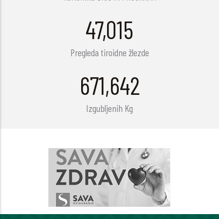
58,507
Pregleda tiroidne žlezde
835,821
Izgubljenih Kg