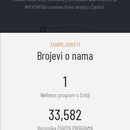
HIPERTIREOZU u sastavu Doma zdravlja u Čajetini.
ZANIMLJIVOSTI
Brojevi o nama
1
Wellness program u Srbiji
41,791
Korisnika ČIGOTA PROGRAMA